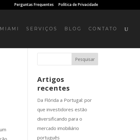
Perguntas Frequentes
Política de Privacidade
MIAMI
SERVIÇOS
BLOG
CONTATO
Artigos
recentes
Da Flórida a Portugal: por
que investidores estão
diversificando para o
mercado imobiliário
 um
português
ção.