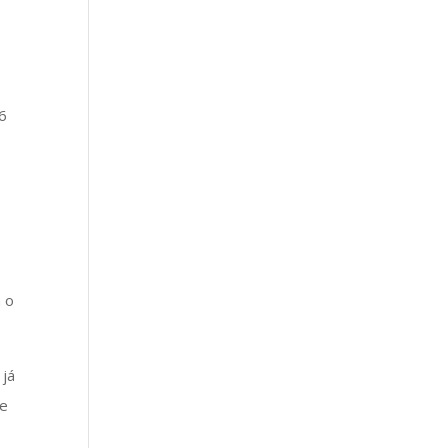
6
a o
 já
de