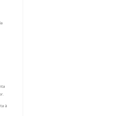
da
nta
r.
lta à