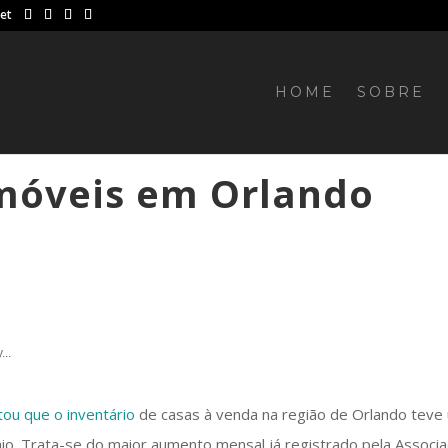
net
HOME
SOBRE
imóveis em Orlando
...
tou que o inventário
de casas à venda na região de Orlando teve
o. Trata-se do maior aumento mensal já registrado pela Associa