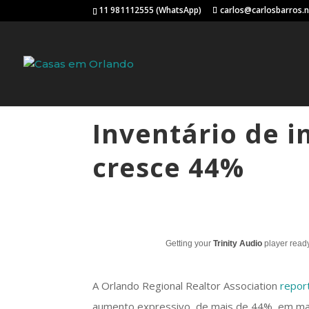
11 981112555 (WhatsApp)
carlos@carlosbarros.
Inventário de 
cresce 44%
Getting your
Trinity Audio
player ready
A Orlando Regional Realtor Association
repor
aumento expressivo, de mais de 44%, em mai