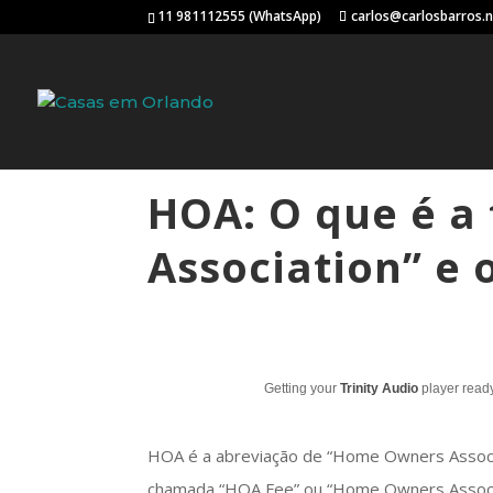
11 981112555 (WhatsApp)
carlos@carlosbarros.
HOA: O que é a
Association” e 
Getting your
Trinity Audio
player ready
HOA é a abreviação de “Home Owners Associati
chamada “HOA Fee” ou “Home Owners Associat