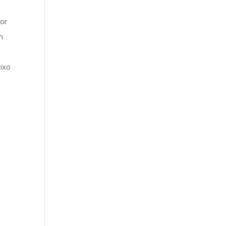
por
m
ixo