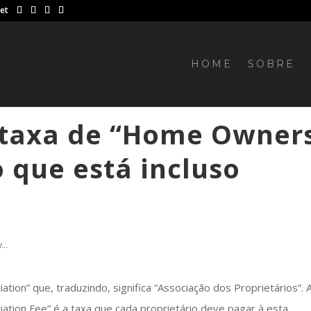
net
HOME
SOBRE
 taxa de “Home Owner
o que está incluso
...
on” que, traduzindo, significa “Associação dos Proprietários”. 
ion Fee” é a taxa que cada proprietário deve pagar à esta