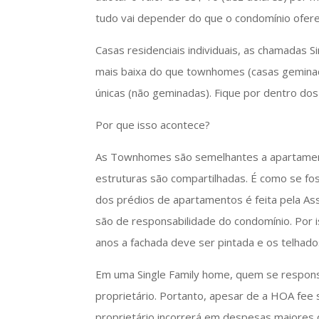
tudo vai depender do que o condomínio ofer
Casas residenciais individuais, as chamadas
mais baixa do que townhomes (casas geminad
únicas (não geminadas). Fique por dentro do
Por que isso acontece?
As Townhomes são semelhantes a apartament
estruturas são compartilhadas. É como se f
dos prédios de apartamentos é feita pela A
são de responsabilidade do condomínio. Por i
anos a fachada deve ser pintada e os telhad
Em uma Single Family home, quem se responsa
proprietário. Portanto, apesar de a HOA fee
proprietário incorrerá em despesas maiores