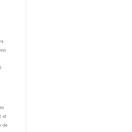
va
eis
l.
as
t at
e de