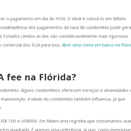
r o pagamento em dia do HOA. O ideal é colocá-lo em débito
a inadimplência dos pagamentos da taxa de condomínio pode ger
 nos Estados Unidos as leis são consideravelmente mais rigorosas.
comercial dos EUA para isso.
Abrir uma conta em banco na Flóri
 fee na Flórida?
ndomínio. Alguns condomínios oferecem serviços e amenidades 
e manutenção. A idade do condomínio também influencia, já que
.
e US$ 100 e US$600. Em Miami uma regrinha que costumamos usa
metro quadrado. É apenas uma referência, já que, como menciona