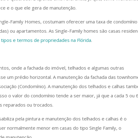
ece e o que ele gera de manutenção.
 Single-Family Homes, costumam oferecer uma taxa de condomínio
as) ou apartamentos. As Single-Family homes são casas residenc
s
tipos e termos de propriedades na Flórida
.
os, onde a fachada do imóvel, telhados e algumas outras
osse um prédio horizontal. A manutenção da fachada das townhom
ssociação (Condomínio). A manutenção dos telhados e calhas tam
sso o valor do condomínio tende a ser maior, já que a cada 5 ou 
os reparados ou trocados.
biliza pela pintura e manutenção dos telhados e calhas é o
 ser normalmente menor em casas do tipo Single Family, o
 de manutenção.