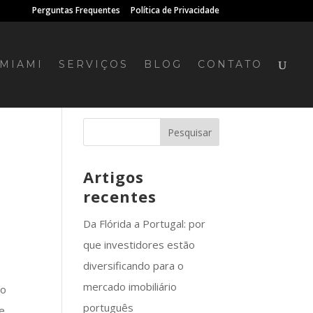
Perguntas Frequentes
Política de Privacidade
MIAMI
SERVIÇOS
BLOG
CONTATO
Artigos
recentes
Da Flórida a Portugal: por
que investidores estão
diversificando para o
mercado imobiliário
do
português
De