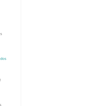
e
os
 dos
e
é
s