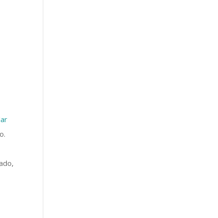
i
lar
o.
ado,