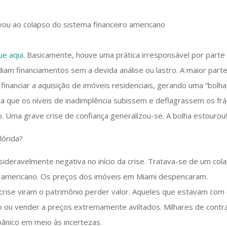
que aqui
. Basicamente, houve uma prática irresponsável por parte
diam financiamentos sem a devida análise ou lastro. A maior part
financiar a aquisição de imóveis residenciais, gerando uma “bolha
ra que os níveis de inadimplência subissem e deflagrassem os fr
 Uma grave crise de confiança generalizou-se. A bolha estourou
lórida?
ideravelmente negativa no início da crise. Tratava-se de um col
io americano. Os preços dos imóveis em Miami despencaram.
rise viram o patrimônio perder valor. Aqueles que estavam com
o ou vender a preços extremamente aviltados. Milhares de contr
pânico em meio às incertezas.