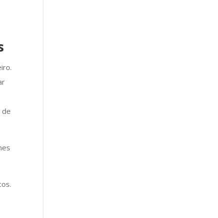
s
iro.
ar
o de
mes
cos.