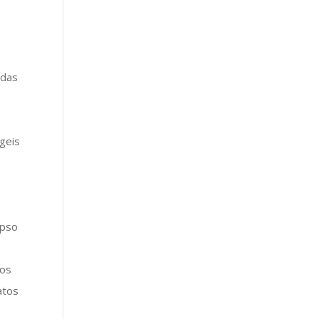
 das
e
ágeis
!
apso
 os
atos