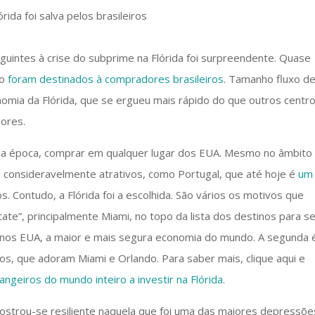
guintes à crise do subprime na Flórida foi surpreendente. Quase
ão
foram destinados à compradores brasileiros
. Tamanho fluxo d
omia da Flórida, que se ergueu mais rápido do que outros centr
dores.
uela época, comprar em qualquer lugar dos EUA. Mesmo no âmbito
 consideravelmente atrativos, como Portugal, que até hoje é
um
s. Contudo, a Flórida foi a escolhida. São vários os motivos que
tate”, principalmente Miami, no topo da lista dos destinos para s
stá nos EUA, a maior e mais segura economia do mundo. A segunda 
ros, que adoram Miami e Orlando. Para saber mais, clique aqui e
angeiros do mundo inteiro a investir na Flórida
.
mostrou-se resiliente naquela que foi uma das maiores depressõe