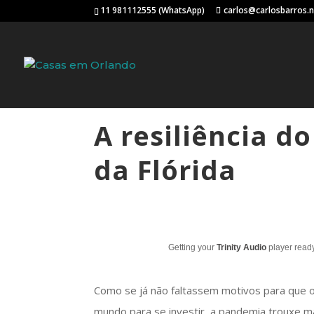
11 981112555 (WhatsApp)
carlos@carlosbarros.
A resiliência d
da Flórida
Getting your
Trinity Audio
player ready
Como se já não faltassem motivos para que o
mundo para se investir, a pandemia trouxe ma