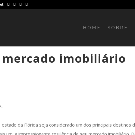
net
HOME
SOBRE
o mercado imobiliário
...
 estado da Flórida seja considerado um dos principais destinos 
is um: a impressionante resiliência de seu mercado imobiliário. 