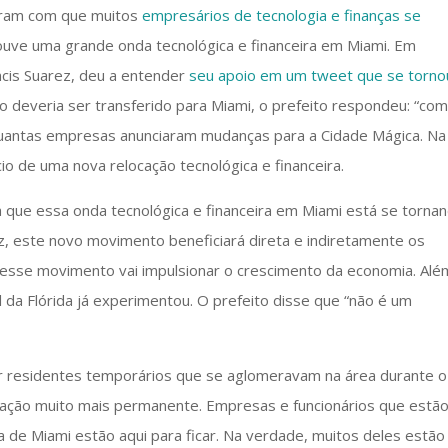
zeram com que muitos
empresários de tecnologia e finanças se
ouve uma grande onda tecnológica e financeira em Miami. Em
cis Suarez, deu a entender
seu apoio em um tweet que se torno
io deveria ser transferido para Miami, o prefeito respondeu: “co
r quantas empresas anunciaram mudanças para a Cidade Mágica. Na
o de uma nova relocação tecnológica e financeira.
ca que essa onda tecnológica e financeira em Miami está se torna
 este novo movimento beneficiará direta e indiretamente os
ue esse movimento vai impulsionar o crescimento da economia. Alé
 da Flórida já experimentou. O prefeito disse que “não é um
r residentes temporários que se aglomeravam na área durante o
ração muito mais permanente. Empresas e funcionários que estã
 de Miami estão aqui para ficar. Na verdade, muitos deles estão