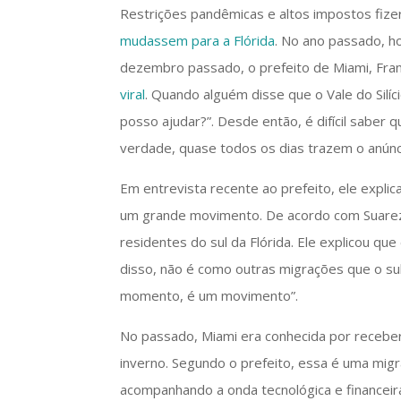
Restrições pandêmicas e altos impostos fi
mudassem para a Flórida
. No ano passado, h
dezembro passado, o prefeito de Miami, Fran
viral
. Quando alguém disse que o Vale do Silíc
posso ajudar?”. Desde então, é difícil sabe
verdade, quase todos os dias trazem o anúnci
Em entrevista recente ao prefeito, ele expli
um grande movimento. De acordo com Suarez,
residentes do sul da Flórida. Ele explicou q
disso, não é como outras migrações que o sul
momento, é um movimento”.
No passado, Miami era conhecida por recebe
inverno. Segundo o prefeito, essa é uma mig
acompanhando a onda tecnológica e financeira