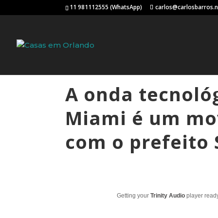
11 981112555 (WhatsApp)
carlos@carlosbarros.
A onda tecnoló
Miami é um mo
com o prefeito
Getting your
Trinity Audio
player ready