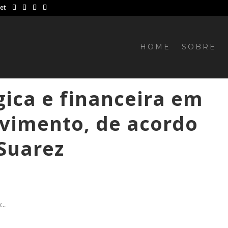
net
HOME
SOBRE
gica e financeira em
vimento, de acordo
 Suarez
...