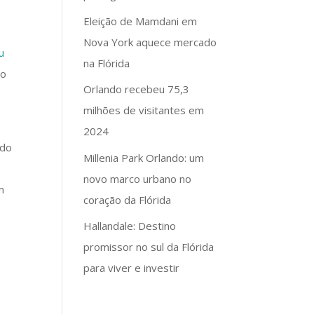
Eleição de Mamdani em
Nova York aquece mercado
u
na Flórida
mo
Orlando recebeu 75,3
milhões de visitantes em
2024
ndo
Millenia Park Orlando: um
novo marco urbano no
m
coração da Flórida
Hallandale: Destino
promissor no sul da Flórida
para viver e investir
o