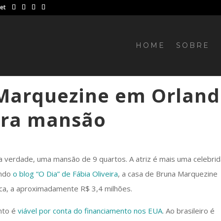
net
HOME
SOBRE
 Marquezine em Orlan
ira mansão
 verdade, uma mansão de 9 quartos. A atriz é mais uma celebri
undo
o blog “O Dia” de Fábia Oliveira
, a casa de Bruna Marquezine
oca, a aproximadamente R$ 3,4 milhões.
nto é
viável por conta do financiamento nos EUA
. Ao brasileiro é