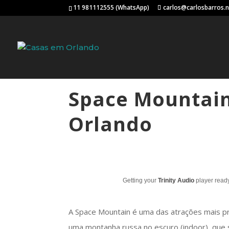
11 981112555 (WhatsApp)
carlos@carlosbarros.
Space Mountai
Orlando
Getting your
Trinity Audio
player ready
A Space Mountain é uma das atrações mais p
uma montanha russa no escuro (indoor), que 