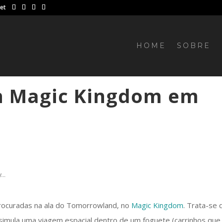
net
HOME
SOBRE
n Magic Kingdom em
...
rocuradas na ala do Tomorrowland, no
Magic Kingdom
. Trata-se 
simula uma viagem espacial dentro de um foguete (carrinhos que