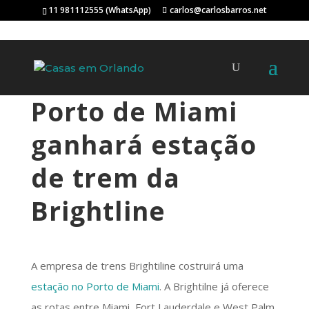
11 981112555 (WhatsApp)
carlos@carlosbarros.net
Porto de Miami
ganhará estação
de trem da
Brightline
A empresa de trens Brightiline costruirá uma
estação no Porto de Miami
. A Brightilne já oferece
as rotas entre Miami, Fort Lauderdale e West Palm