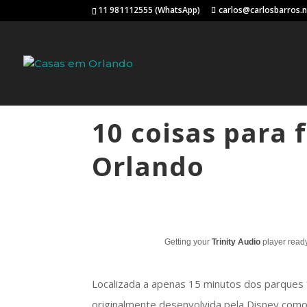
11 981112555 (WhatsApp)
carlos@carlosbarros.
10 coisas para 
Orlando
Getting your
Trinity Audio
player ready
Localizada a apenas 15 minutos dos parques
originalmente desenvolvida pela Disney com