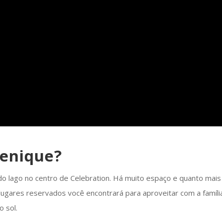
uenique?
a do lago no centro de Celebration. Há muito espaço e quanto mais
 lugares reservados você encontrará para aproveitar com a famíli
o sol.