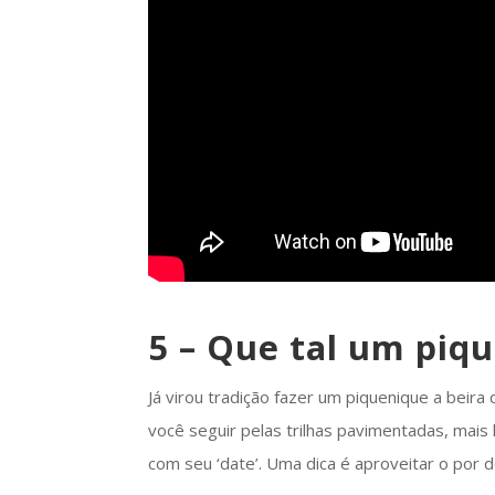
5 – Que tal um piq
Já virou tradição fazer um piquenique a beir
você seguir pelas trilhas pavimentadas, mais
com seu ‘date’. Uma dica é aproveitar o por d