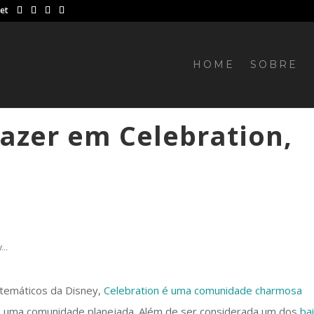
net
HOME
SOBRE
fazer em Celebration,
...
 temáticos da Disney,
Celebration é uma comunidade charmosa
o uma comunidade planejada. Além de ser considerada um dos
ba