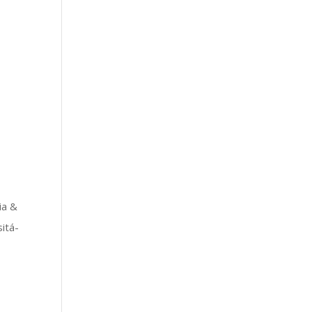
ia &
itá-