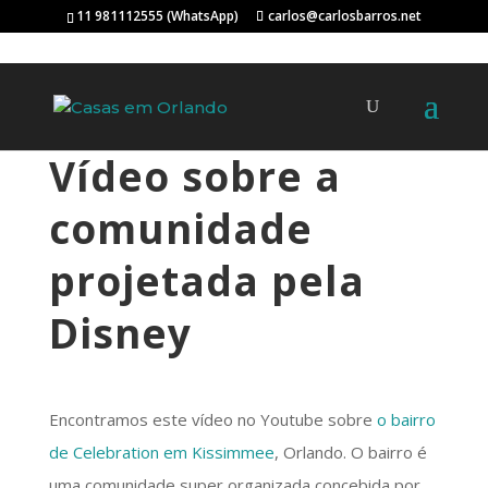
11 981112555 (WhatsApp)
carlos@carlosbarros.net
Vídeo sobre a
comunidade
projetada pela
Disney
Encontramos este vídeo no Youtube sobre
o bairro
de Celebration em Kissimmee
, Orlando. O bairro é
uma comunidade super organizada concebida por