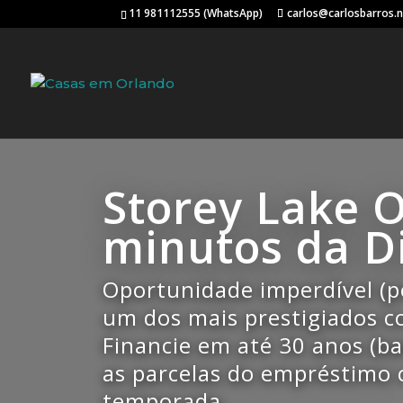
11 981112555 (WhatsApp)
carlos@carlosbarros.
Storey Lake O
minutos da D
Oportunidade imperdível (
um dos mais prestigiados c
Financie em até 30 anos (ba
as parcelas do empréstimo 
temporada.