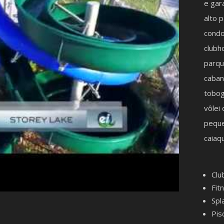
e gar
alto 
condo
clubh
parqu
cabana
tobog
vôlei
peque
caiaq
Clu
Fit
Spl
Pis