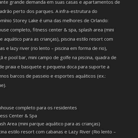
ante grande demanda em suas casas e apartamentos de
padrão perto dos parques. A infra-estrutura do
mínio Storey Lake é uma das melhores de Orlando:
ouse completo, fitness center & spa, splash area (mini
e aquático para as crianças), piscina estilo resort com
s e lazy river (rio lento – piscina em forma de rio),
ã e pool bar, mini campo de golfe na piscina, quadra de
 de praia e basquete e pequena doca para suporte a
nos barcos de passeio e esportes aquáticos (ex.:
ue).
bhouse completo para os residentes
ness Center & Spa
ash Area (mini parque aquático para as crianças)
cina estilo resort com cabanas e Lazy River (Rio lento –