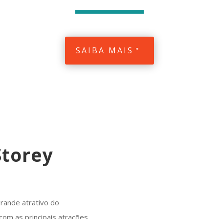
SAIBA MAIS
Storey
grande atrativo do
om as principais atrações