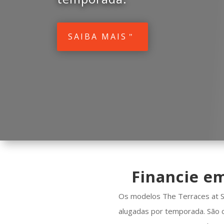
SAIBA MAIS
Financie em
Os modelos The Terraces at S
alugadas por temporada. São 