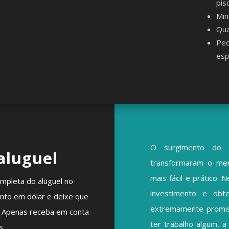
pis
Min
Qua
Peq
esp
O surgimento do A
aluguel
transformaram o mer
mais fácil e prático.
mpleta do aluguel no
investimento
e obter
nto em dólar e deixe que
extremamente promis
l. Apenas receba em conta
ter trabalho algum, a
s.