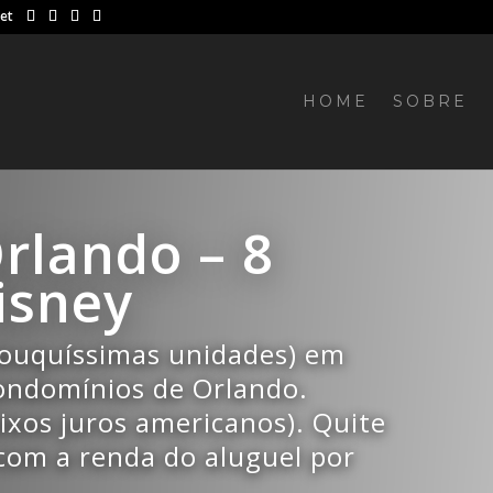
net
HOME
SOBRE
rlando – 8
isney
pouquíssimas unidades) em
ondomínios de Orlando.
ixos juros americanos). Quite
com a renda do aluguel por