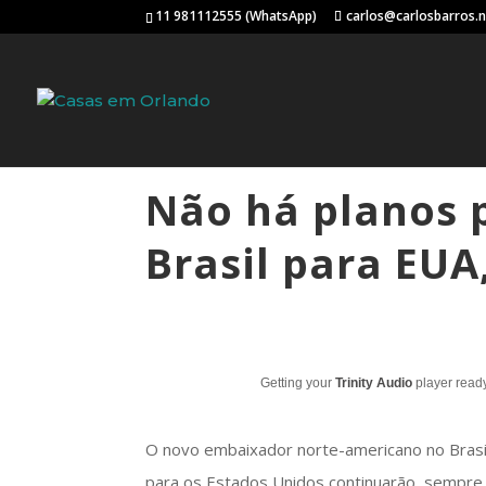
11 981112555 (WhatsApp)
carlos@carlosbarros.
Não há planos 
Brasil para EUA
Getting your
Trinity Audio
player ready
O novo embaixador norte-americano no Brasi
para os Estados Unidos continuarão, sempre 