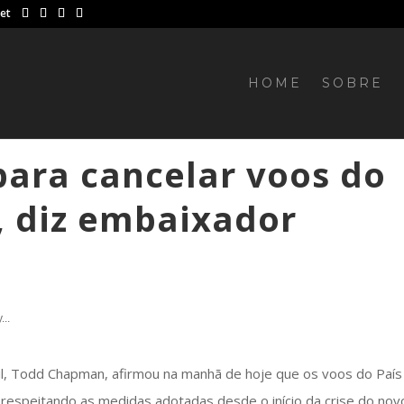
net
HOME
SOBRE
para cancelar voos do
, diz embaixador
...
l, Todd Chapman, afirmou na manhã de hoje que os voos do País
respeitando as medidas adotadas desde o início da crise do nov