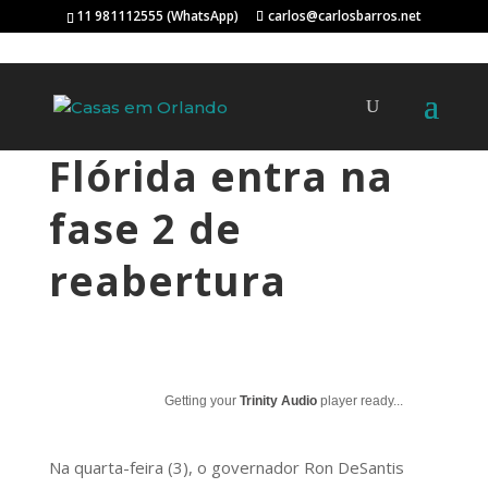
11 981112555 (WhatsApp)
carlos@carlosbarros.net
Flórida entra na
fase 2 de
reabertura
Getting your
Trinity Audio
player ready...
Na quarta-feira (3), o governador Ron DeSantis