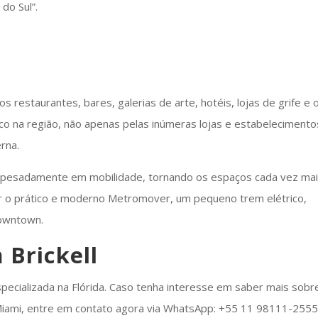
do Sul”.
 restaurantes, bares, galerias de arte, hotéis, lojas de grife e 
co na região, não apenas pelas inúmeras lojas e estabelecimento
rna.
tiu pesadamente em mobilidade, tornando os espaços cada vez ma
acar o prático e moderno Metromover, um pequeno trem elétrico,
 Downtown.
 Brickell
especializada na Flórida. Caso tenha interesse em saber mais sobr
 Miami, entre em contato agora via WhatsApp: +55 11 98111-255