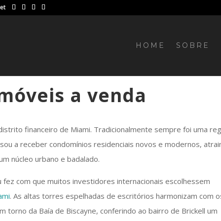
net
HOME
SOBRE
Imóveis a venda
distrito financeiro de Miami. Tradicionalmente sempre foi uma re
assou a receber condomínios residenciais novos e modernos, atra
 um núcleo urbano e badalado.
u fez com que muitos investidores internacionais escolhessem
ami
. As altas torres espelhadas de escritórios harmonizam com o
 torno da Baía de Biscayne, conferindo ao bairro de Brickell um