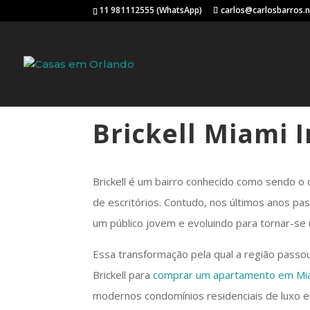
11 981112555 (WhatsApp)
carlos@carlosbarros.
Brickell Miami 
Brickell é um bairro conhecido como sendo o 
de escritórios. Contudo, nos últimos anos p
um público jovem e evoluindo para tornar-se
Essa transformação pela qual a região passo
Brickell para
comprar um apartamento em Mi
modernos condomínios residenciais de luxo em