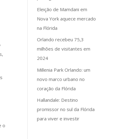
Eleição de Mamdani em
Nova York aquece mercado
na Flórida
Orlando recebeu 75,3
o
milhões de visitantes em
s,
2024
Millenia Park Orlando: um
is
novo marco urbano no
coração da Flórida
Hallandale: Destino
promissor no sul da Flórida
para viver e investir
e o
5