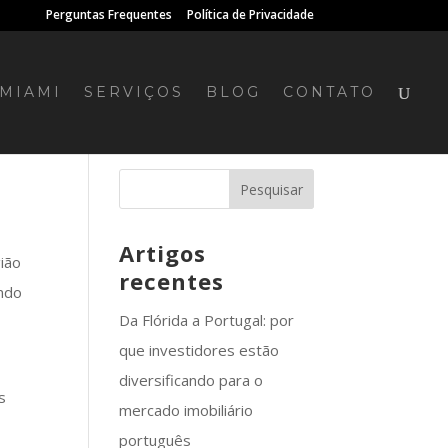
Perguntas Frequentes
Política de Privacidade
MIAMI
SERVIÇOS
BLOG
CONTATO
Artigos
gião
recentes
indo
Da Flórida a Portugal: por
que investidores estão
diversificando para o
s
mercado imobiliário
português